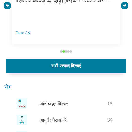
मैं एमबीए की ओर कदम बढ़ा रही हूँ। (मेरी) वर्तमान स्थिति के कारण...
विवरण देखें
सभी उत्पाद दिखाएं
रोग
ऑटोइम्यून विकार
13
आयुर्वेद पैरासर्जरी
34