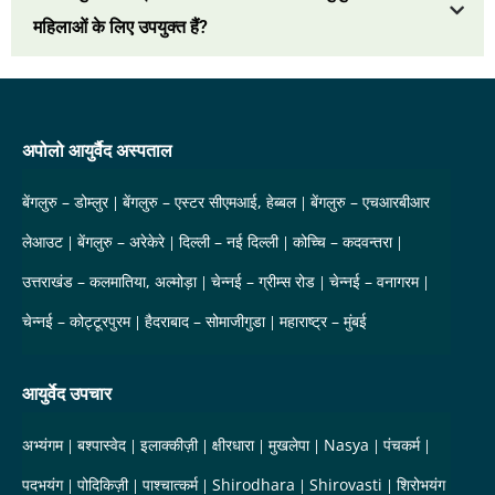
महिलाओं के लिए उपयुक्त हैं?
अपोलो आयुर्वैद अस्पताल
बेंगलुरु – डोम्लुर
बेंगलुरु – एस्टर सीएमआई, हेब्बल
बेंगलुरु – एचआरबीआर
लेआउट
बेंगलुरु – अरेकेरे
दिल्ली – नई दिल्ली
कोच्चि – कदवन्तरा
उत्तराखंड – कलमातिया, अल्मोड़ा
चेन्नई – ग्रीम्स रोड
चेन्नई – वनागरम
चेन्नई – कोट्टूरपुरम
हैदराबाद – सोमाजीगुडा
महाराष्ट्र – मुंबई
आयुर्वेद उपचार
अभ्यंगम
बश्पास्वेद
इलाक्कीज़ी
क्षीरधारा
मुखलेपा
Nasya
पंचकर्म
पदभयंग
पोदिकिज़ी
पाश्चात्कर्म
Shirodhara
Shirovasti
शिरोभयंग