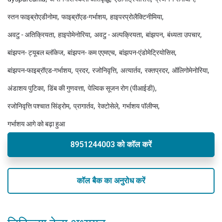
स्तन फाइब्रोएडीनोमा
फाइब्रॉएड-गर्भाशय
हाइपरप्रोलैक्टिनीमिया
अवटु - अतिक्रियता
हाइपोमेनोरिया
अवटु - अल्पक्रियता
बांझपन
बंध्यता उपचार
बांझपन- ट्यूबल ब्लॉकेज
बांझपन- कम एएमएच
बांझपन-एंडोमेट्रियोसिस
बांझपन-फाइब्रॉएड-गर्भाशय
प्रदर
रजोनिवृत्ति
अत्यार्तव
रक्तप्रदर
ऑलिगोमेनोरिया
अंडाशय पुटिका
डिंब की गुणवत्ता
पेल्विक सूजन रोग (पीआईडी)
रजोनिवृत्ति पश्चात सिंड्रोम
प्रागार्तव
रेक्टोसेले
गर्भाशय पॉलीप्स
गर्भाशय आगे को बढ़ा हुआ
8951244003 को कॉल करें
कॉल बैक का अनुरोध करें