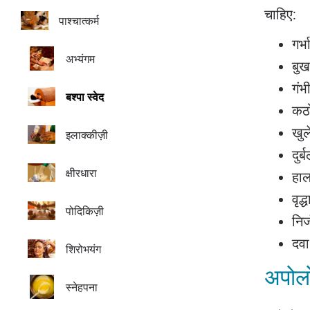
चाहिए:
पाश्चात्कर्म
गर्
अभ्यंगम
बुख
गंभ
बश्पा स्वेद
कठ
खुल
इलाक्कीज़ी
दुर
क्षीरधारा
हाल 
वृद
पोदिकिज़ी
निर
दवा
शिरोभयंग
अपोलो
स्नेहपना