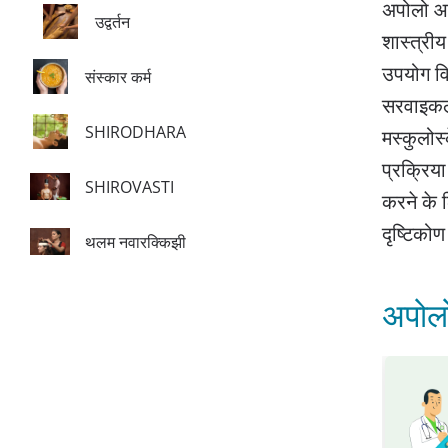
अपोलो आयु
उद्वर्तन
शास्त्रीय
उपयोग विभ
संस्कार कर्म
सरवाइकल स
SHIRODHARA
मस्कुलोस्
प्रक्रिय
SHIROVASTI
करने के ल
दृष्टिकोण
थलम नवारक्किझी
अपोलो 