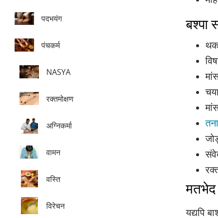
पदभयंग
बश्पा स
थक
पंचकर्म
विष
NASYA
मां
चया
रक्तमोक्षण
मां
तना
अग्निकर्मा
जोड
वामन
संव
रक्
वस्ति
मतभे
विरेचन
यद्यपि ब