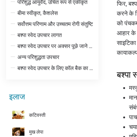
परिशुद्ध आयुर्वेद, उचित रूप से एकीकृत
फिर, बश्प
बीमा स्वीकृत, कैशलेस
करने के 
को पंचकर
सर्वोत्तम परिणाम और उच्चतम रोगी संतुष्टि
आहार के आ
बश्पा स्वेद उपचार लागत
साइटिका 
बश्पा स्वेद उपचार पर अक्सर पूछे जाने वाले प्रश्न
कायाकल्प
अन्य परिशुद्धता उपचार
बश्पा स्वेद उपचार के लिए कॉल बैक का अनुरोध करें
बश्पा 
मस्
इलाज
मान
संब
कटिवस्ती
पाच
चया
मुख लेपा
महि