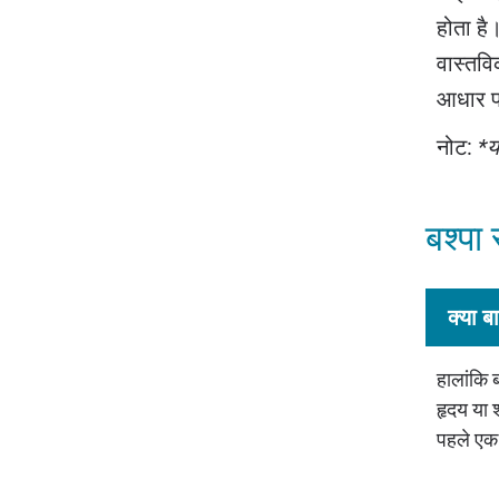
होता है
वास्तवि
आधार प
नोट:
*य
बश्पा 
क्या ब
हालांकि 
हृदय या श
पहले एक 