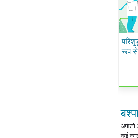
परिशुद
रूप स
बश्प
अपोलो आ
कई कारक