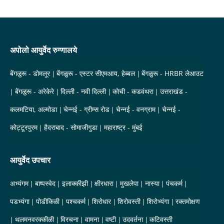
अपोलो आयुर्वेद रुग्णालये
बेंगळुरू - डोमलूर
बेंगळुरू - एस्टर सीएमआय, हेब्बल
बेंगळुरू - HRBR लेआउट
बेंगळुरू - अरेकेरे
दिल्ली - नवी दिल्ली
कोची - कडवंथरा
उत्तराखंड -
कलमटिया, अल्मोडा
चेन्नई - ग्रीम्स रोड
चेन्नई - वनग्राम
चेन्नई -
कोट्टूरपुरम
हैदराबाद - सोमाजीगुडा
महाराष्ट्र - मुंबई
आयुर्वेद उपचार
अभ्यंगम
बाष्पस्वेद
इलाक्कीझी
क्षीरधारा
मुखलेपा
नास्या
पंचकर्म
पडभ्यंगा
पोडीकिळी
पश्चकर्म
शिरोधार
शिरोवस्ती
शिरोभ्यंगा
रक्तमोक्षण
थलमनवरक्कीळी
विरचना
वामना
वष्टी
उदवर्तना
कटिवस्ती