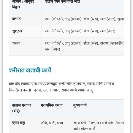
आचार्य / आयुर्वेद
वाताचे वर्णन कसे केले जाते
विद्वान
वाग्भट
रुक्षा (कोरडी), लघू (हलका), शीता (थंड), खरा (उग्र), सुख्मा (सूक्
सुश्रुत
रुक्षा (कोरडी), लघू (हलका), शीता (थंड), खरा (उग्र)
चरका
रुक्षा (कोरडी), लघू (हलका), शीता (थंड), दारुणा (खडबडीत), चाल (मोब
खरा (उग्र)
शरीरात वाताची कार्ये
वात दोष त्याच्या पाच उपप्रकारांद्वारे शरीरातील हालचाल, संवाद आणि समन्वय
नियंत्रित करतो - प्राण, उदान, व्यान, समान आणि अपान वायु.
वाताचा प्रकार
प्राथमिक स्थान
मुख्य कार्य
(वायू)
प्राण वायु
डोके, छाती, घसा
श्वास घेणे, गिळणे, हृदयाचे ठोके नियमन, संवेदी
आणि मोटर कार्ये