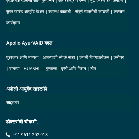
एकात्मिक काळजी आणि पुनर्वसन
आंतरराष्ट्रीय रुग्ण
मूळ कारण रोग उलटणे
सुपर फास्ट आयुर्वेद केअर
स्वास्थ काळजी
संपूर्ण व्यक्तीची काळजी
कल्याण
कार्यक्रम
Apollo AyurVAID बद्दल
पुरस्कार आणि मान्यता
आमच्याशी संपर्क साधा
कंपनी विहंगावलोकन
करीयर
बातम्या - HUASHIL
गुणवत्ता
दृष्टी आणि मिशन
टीम
अपोलो आयुर्वेद साइटमॅप
साइटमॅप
डॉक्टरांची चौकशी:
+91 9611 202 918