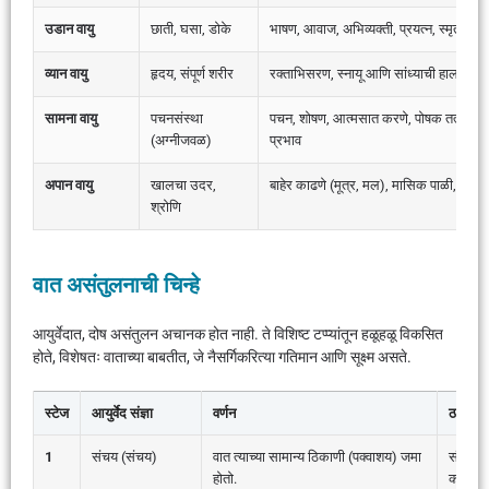
उडान वायु
छाती, घसा, डोके
भाषण, आवाज, अभिव्यक्ती, प्रयत्न, स्मृती, उत्
व्यान वायु
हृदय, संपूर्ण शरीर
रक्ताभिसरण, स्नायू आणि सांध्याची हालचाल, 
सामना वायु
पचनसंस्था
पचन, शोषण, आत्मसात करणे, पोषक तत्वांचे आण
(अग्नीजवळ)
प्रभाव
अपान वायु
खालचा उदर,
बाहेर काढणे (मूत्र, मल), मासिक पाळी, स्
श्रोणि
वात असंतुलनाची चिन्हे
आयुर्वेदात, दोष असंतुलन अचानक होत नाही. ते विशिष्ट टप्प्यांतून हळूहळू विकसित
होते, विशेषतः वाताच्या बाबतीत, जे नैसर्गिकरित्या गतिमान आणि सूक्ष्म असते.
स्टेज
आयुर्वेद संज्ञा
वर्णन
ठराविक 
1
संचय (संचय)
वात त्याच्या सामान्य ठिकाणी (पक्वाशय) जमा
सौम्य क
होतो.
कारणांबद