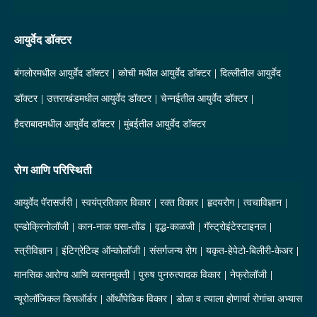
आयुर्वेद डॉक्टर
बंगलोरमधील आयुर्वेद डॉक्टर
कोची मधील आयुर्वेद डॉक्टर
दिल्लीतील आयुर्वेद
डॉक्टर
उत्तराखंडमधील आयुर्वेद डॉक्टर
चेन्नईतील आयुर्वेद डॉक्टर
हैदराबादमधील आयुर्वेद डॉक्टर
मुंबईतील आयुर्वेद डॉक्टर
रोग आणि परिस्थिती
आयुर्वेद पॅरासर्जरी
स्वयंप्रतिकार विकार
रक्त विकार
हृदयरोग
त्वचाविज्ञान
एन्डोक्रिनोलॉजी
कान-नाक घसा-तोंड
वृद्ध-काळजी
गॅस्ट्रोइंटेस्टाइनल
स्त्रीविज्ञान
इंटिग्रेटिव्ह ऑन्कोलॉजी
संसर्गजन्य रोग
यकृत-हेपेटो-बिलीरी-केअर
मानसिक आरोग्य आणि व्यसनमुक्ती
पुरुष पुनरुत्पादक विकार
नेफ्रोलॉजी
न्यूरोलॉजिकल डिसऑर्डर
ऑर्थोपेडिक विकार
डोळा व त्याला होणार्या रोगांचा अभ्यास