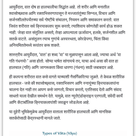
आयुर्वेदात, वात दोष हा हालचालीचा सिद्धांत आहे. तो शरीर आणि मनातील
श्वासोच्छवास आणि रक्ताभिसरणापासून ते मज्जातंतूंच्या सिग्नल, विचार आणि
सर्जनशीलतेपर्यंतच्या सर्व गोष्टींचे संचालन, नियमन आणि समाकलन करतो. वात
जिवंत शरीरात सर्व क्रियाकलाप सुरू करतो; त्याशिवाय कोणतेही कार्य होऊ शकत
नाही. जेव्हा वात संतुलित असतो, तेव्हा आपल्याला ऊर्जावान, हलके, सर्जनशील आणि
सतर्क वाटते. असंतुलन त्याच गुणांचे अस्वस्थता, कोरडेपणा, चिंता किंवा
अनियमिततेमध्ये रूपांतर करू शकते.
शास्त्रीय आयुर्वेदात, "वात" हा शब्द "वा" या मूळापासून आला आहे, ज्याचा अर्थ "वा
गति गंधनयोः" असा होतो. सोप्या भाषेत सांगायचे तर, याचा अर्थ असा की वात हा
हालचाल (गति) आणि जागरूकता किंवा धारणा (गंधना) साठी जबाबदार आहे.
ही कल्पना शरीरात वात कसे वागते याच्याशी नैसर्गिकरित्या जुळते. ते केवळ शारीरिक
हालचाल - जसे की श्वासोच्छ्वास, रक्ताभिसरण आणि स्नायूंच्या क्रियाकलापांना
चालना देत नाही तर आपण कसे जाणतो, विचार करतो, प्रतिसाद देतो आणि संवाद
साधतो याला देखील समर्थन देते. यामुळे, वात न्यूरोएंडोक्राइन प्रणाली, संवेदी कार्ये
आणि कॅटाबॉलिक क्रियाकलापांशी जवळून जोडलेला आहे.
या दुहेरी भूमिकेमुळेच आयुर्वेदात वाताला शारीरिक हालचाली आणि मानसिक
सतर्कतेसाठी केंद्रस्थानी मानले जाते.