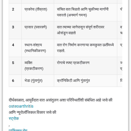
2
प्रकोपा (तीव्रता)
संचित वात चिडतो आणि चुकीच्या मार्गांनी
पोटमार्
पसरतो (अनमार्ग गमना)
3
प्रसार (पसरवणे)
वात त्याच्या जागेपासून संपूर्ण शरीरावर
वात विर
ओसंडून वाहतो
चक्कर य
4
स्थान-संश्रय
वात रोग निर्माण करणाऱ्या कमकुवत ऊतींमध्ये
प्रोड्रो
(स्थानिकीकरण)
राहतो.
5
व्यक्ति
रोगाचे स्पष्ट प्रकटीकरण
ज्वारामध
(प्रकटीकरण)
प्रकारे
6
भेडा (गुंतागुंत)
क्रॉनिकिटी आणि गुंतागुंत
विकृती, 
दीर्घकाळात, आयुर्वेदात वात असंतुलन अशा परिस्थितींशी संबंधित आहे जसे की
osteoarthritis
आणि न्यूरोलॉजिकल विकार जसे की
स्ट्रोक
,
पार्किन्सन रोग