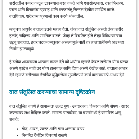
शरीरातील कचरा काढून टाकण्यास मदत करते आणि श्वासोच्छवास, रक्ताभिसरण,
पचन आणि विचारांचा प्रवाह आणि मज्जातंतू सिग्नल देखील समर्थित करते.
वातशिवाय, शरीराच्या प्रणाली काम करणे थांबवतील.
म्हणूनच आयुर्वेद वाताला इतके महत्त्व देतो. जेव्हा वात संतुलित असतो तेव्हा शरीर
हलके, सक्रिय आणि समन्वित वाटते. जेव्हा ते विचलित होते तेव्हा विविध समस्या
उद्भवू शकतात, इतर घटक कमकुवत असल्यामुळे नाही तर हालचालींमध्ये अडथळा
निर्माण झाल्यामुळे.
हे श्लोक आपल्याला आठवण करून देते की आरोग्य म्हणजे केवळ शरीरात योग्य घटक
असणे एवढेच नाही तर योग्य हालचाल आणि दिशा असणे देखील आहे. वाताला आधार
देणे म्हणजे शरीराच्या नैसर्गिक बुद्धिमत्तेला सुरळीतपणे कार्य करण्यासाठी आधार देणे.
वात संतुलित करण्याचा सामान्य दृष्टिकोन
वात संतुलित करणे हे सामान्यतः उलट गुण - उबदारपणा, स्थिरता आणि पोषण - सादर
करण्यावर लक्ष केंद्रित करते. सामान्य पातळीवर, या चरणांमध्ये हे समाविष्ट असू
शकते:
गोड, आंबट, खारट आणि गरम अन्नाचा वापर
नियमित दैनंदिन दिनचर्या राखणे