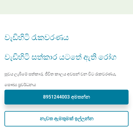
වැඩිහිටි රැකවරණය
වැඩිහිටි සත්කාර යටතේ ඇති රෝග
සුවය ලැබීමේ සත්කාර
ජීවිත කාලය අවසන් වන විට රැකවරණය
සෞඛ්‍ය ප්‍රවර්ධනය
8951244003 අමතන්න
නැවත ඇමතුමක් ඉල්ලන්න