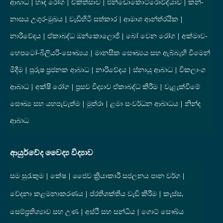
ආබාධ
හෘද රෝග
චිකිත්සාව
එන්ඩොකොට්රොවිද්යාව
කන්-
නාසය උගුර-මුඛය
වැඩිහිටි සත්කාර
ආමාශ ආන්ත්රයික
නාරිවේදය
ඒකාබද්ධ ඔන්කොලොජි
බෝ වෙන රෝග
අක්මාව-
හෙපටෝ-බිලියරි-සෞඛ්‍යය
මානසික සෞඛ්‍යය සහ ඇබ්බැහි වීමෙන්
මිදීම
පුරුෂ ප්‍රජනක ආබාධ
නාරිවේදය
ස්නායු ආබාධ
විකලාංග
ආබාධ
අක්ෂි රෝග
ප්‍රසව විද්‍යාව ඒකාබද්ධ කිරීම
වැළැක්වීමේ
සෞඛ්‍ය සහ යහපැවැත්ම
මුත්රා
ළමා සංවර්ධන ආබාධය
නින්ද
ආබාධ
ආයුර්වේද වෛද්‍ය විද්‍යාව
සම සුරැකුම
කේෂ
ජෛව ක්‍රියාකාරී සජලනය පාන වර්ග
වේදනා කළමනාකරණය
ප්රතිශක්තිය වැඩි කිරීම
කැස්ස,
සෙම්ප්‍රතිශ්‍යාව සහ උණ
අස්ථි සහ සන්ධිය
ගොට් සෞඛ්ය