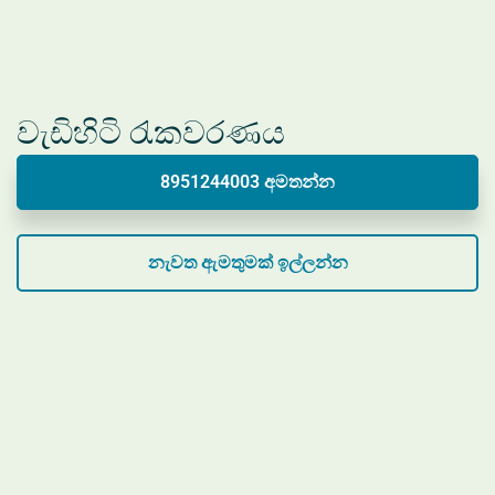
වැඩිහිටි රැකවරණය
8951244003 අමතන්න
නැවත ඇමතුමක් ඉල්ලන්න