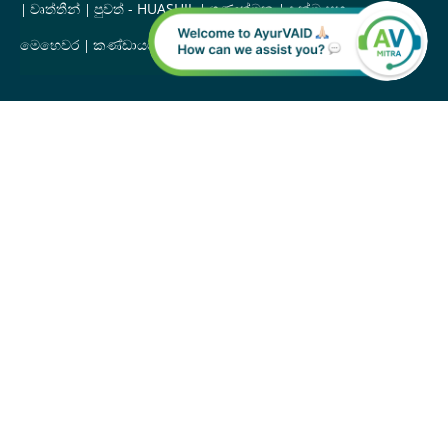
වෘත්තීන්
පුවත් - HUASHIL
ගුණාත්මක
දැක්ම සහ
මෙහෙවර
කණ්ඩායම
ඇපලෝ ආයුර්වේදය අඩවි සිතියම
පිටු පෙළ ගැස්ම
වෛද්‍ය විමසුම:
+91 9611 202 918
දායකත්වය
දායකත්වය