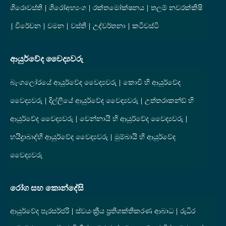
ශිරොවස්ති
ශිරෝඅභ්‍යංග
රක්තමෝක්ෂනය
තලම් නවරක්කිෂි
විරේචන
වමන
වස්ති
උද්වර්තනා
කටිවස්ටි
ආයුර්වේද වෛද්‍යවරු
බැංගලෝරයේ ආයුර්වේද වෛද්‍යවරු
කොචි හි ආයුර්වේද
වෛද්‍යවරු
දිල්ලියේ ආයුර්වේද වෛද්‍යවරු
උත්තරාකන්ඩ් හි
ආයුර්වේද වෛද්‍යවරු
චෙන්නායි හි ආයුර්වේද වෛද්‍යවරු
හයිද්‍රාබාද්හි ආයුර්වේද වෛද්‍යවරු
මුම්බායි හි ආයුර්වේද
වෛද්‍යවරු
රෝග සහ කොන්දේසි
ආයුර්වේද පැරසර්ජරි
ස්වයංක්‍රීය ප්‍රතිශක්තිකරණ ආබාධ
රුධිර