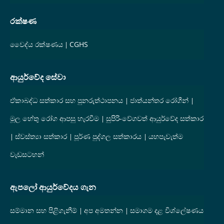
රක්ෂණ
වෛද්ය රක්ෂණය
CGHS
ආයුර්වේද සේවා
ඒකාබද්ධ සත්කාර සහ පුනරුත්ථාපනය
ජාත්යන්තර රෝගීන්
මූල හේතු රෝග ආපසු හැරවීම
සුපිරි-වේගවත් ආයුර්වේද සත්කාර
ස්වස්ත්‍යා සත්කාර
පූර්ණ පුද්ගල සත්කාරය
යහපැවැත්ම
වැඩසටහන්
ඇපලෝ ආයුර්වේදය ගැන
සම්මාන සහ පිළිගැනීම්
අප අමතන්න
සමාගම දළ විශ්ලේෂණය