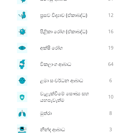
ප්‍රසව විද්‍යාව (ඒකාබද්ධ)
12
පිළිකා රෝග (ඒකාබද්ධ)
16
අක්ෂි රෝග
19
විකලාංග ආබාධ
64
ළමා සංවර්ධන ආබාධ
6
වැළැක්වීමේ සෞඛ්‍ය සහ
10
යහපැවැත්ම
මුත්රා
8
නින්ද ආබාධ
3