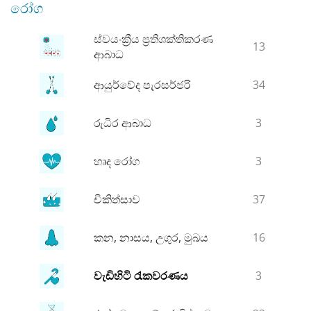
රෝග
ස්වයංක්‍රීය ප්‍රතිශක්තිකරණ
13
ආබාධ
ආයුර්වේද පැරසර්ජරි
34
රුධිර ආබාධ
3
හෘද රෝග
3
චිකිත්සාව
37
කන, නාසය, උගුර, මුඛය
16
වැඩිහිටි රැකවරණය
3