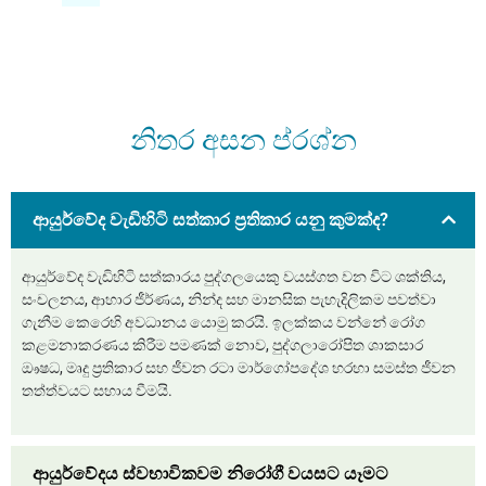
නිතර අසන ප්රශ්න
ආයුර්වේද වැඩිහිටි සත්කාර ප්‍රතිකාර යනු කුමක්ද?
ආයුර්වේද වැඩිහිටි සත්කාරය පුද්ගලයෙකු වයස්ගත වන විට ශක්තිය,
සංචලනය, ආහාර ජීර්ණය, නින්ද සහ මානසික පැහැදිලිකම පවත්වා
ගැනීම කෙරෙහි අවධානය යොමු කරයි. ඉලක්කය වන්නේ රෝග
කළමනාකරණය කිරීම පමණක් නොව, පුද්ගලාරෝපිත ශාකසාර
ඖෂධ, මෘදු ප්‍රතිකාර සහ ජීවන රටා මාර්ගෝපදේශ හරහා සමස්ත ජීවන
තත්ත්වයට සහාය වීමයි.
ආයුර්වේදය ස්වභාවිකවම නිරෝගී වයසට යෑමට