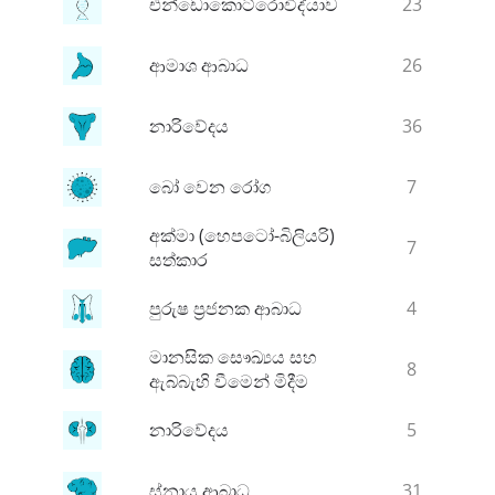
එන්ඩොකොට්රොවිද්යාව
23
ආමාශ ආබාධ
26
නාරිවේදය
36
බෝ වෙන රෝග
7
අක්මා (හෙපටෝ-බිලියරි)
7
සත්කාර
පුරුෂ ප්‍රජනක ආබාධ
4
මානසික සෞඛ්‍යය සහ
8
ඇබ්බැහි වීමෙන් මිදීම
නාරිවේදය
5
ස්නායු ආබාධ
31