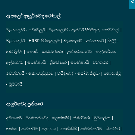
<
ඇපලෝ ආයුර්වේද රෝහල්
බැංගලෝර් - ඩොම්ලූර්
බැංගලෝර් - ඇස්ටර් සීඑම්අයි, හෙබ්බාල්
බැංගලෝර් - HRBR පිරිසැලසුම
බැංගලෝර් - අරකෙරේ
දිල්ලි -
නව දිල්ලි
කොචි - කඩවන්තරා
උත්තරාකන්ඩ් - කල්මාටියා,
අල්මෝරා
චෙන්නායි - ග්‍රීම්ස් පාර
චෙන්නායි - වනගරම්
චෙන්නායි - කොට්ටුර්පුරම්
හයිද්‍රාබාද් - සෝමාජිගුඩා
මහාරාෂ්ට්‍ර
- මුම්බායි
ආයුර්වේද ප්‍රතිකාර
අබ්යංගම්
බාෂ්පාස්වේද
ඉලක්කිෂි
ක්ෂීරධාරා
මුඛලේපා
නස්යා
පංචකර්ම
පදභ්‍යංග
පොඩිකිෂි
පස්චත්කර්ම
ශිරෝදර