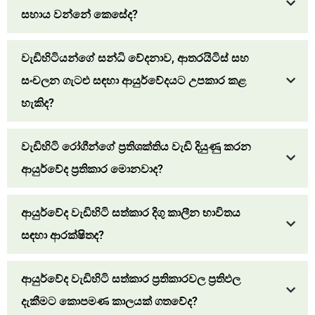
සහාය වන්නේ කෙසේද?
වැඩිහිටියන්ගේ සන්ධි වේදනාව, ආතරයිටිස් සහ
සංචලන ගැටළු සඳහා ආයුර්වේදයට උපකාර කළ
හැකිද?
වැඩිහිටි රෝගීන්ගේ ප්‍රතිශක්තිය වැඩි දියුණු කරන
ආයුර්වේද ප්‍රතිකාර මොනවාද?
ආයුර්වේද වැඩිහිටි සත්කාර දිගු කාලීන භාවිතය
සඳහා ආරක්ෂිතද?
ආයුර්වේද වැඩිහිටි සත්කාර ප්‍රතිකාරවල ප්‍රතිඵල
දැකීමට කොපමණ කාලයක් ගතවේද?