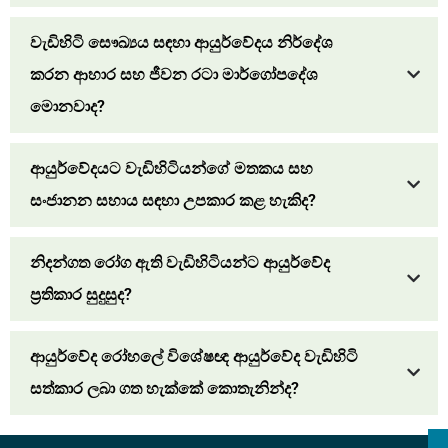
වැඩිහිටි සෞඛ්‍යය සඳහා ආයුර්වේදය නිර්දේශ
කරන ආහාර සහ ජීවන රටා මාර්ගෝපදේශ
මොනවාද?
ආයුර්වේදයට වැඩිහිටියන්ගේ මතකය සහ
සංජානන සහාය සඳහා උපකාර කළ හැකිද?
නිදන්ගත රෝග ඇති වැඩිහිටියන්ට ආයුර්වේද
ප්‍රතිකාර සුදුසුද?
ආයුර්වේද රෝහලේ විශේෂඥ ආයුර්වේද වැඩිහිටි
සත්කාර ලබා ගත හැක්කේ කොතැනින්ද?