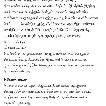
திசுக்களில் படிந்து, அகற்ற கடினமாக இருக்கும்,
திரவமாக்கப்பட்டு, அவை வெளியேற்றப்பட்ட இடத்தில் இருந்து
செரிமான மண்டலத்தில் மீண்டும் பாயலாம். பிரதான் கர்ம
சிகிச்சையைத் தொடங்குவதற்கு முன் பூர்வ கர்ம சிகிச்சைகள்
செய்யப்பட வேண்டும். இந்த சிகிச்சைகள் ஒரு நோயாளியை
மனரீதியாகவும் உடல் ரீதியாகவும் முக்கிய செயல்முறைக்கு
தயார்படுத்துவதாகும். இது மூன்று நடைமுறைகளை
உள்ளடக்கியது:
பச்சான் கர்மா-
சில செரிமான மூலிகைகள் மற்றும் உண்ணாவிரதம் மூலம்
செரிமானத்தை மேம்படுத்த, நோயாளி நெய்யை சரியாக
ஜீரணிக்க முடியும், இது கொழுப்பில் கரையக்கூடிய நச்சுகளை
திரவமாக்குகிறது.
சிநேகன் கர்மா-
இந்தச் செயல்பாட்டில், ஆழமான திசுக்களில் படிந்துள்ள
கொழுப்பில் கரையக்கூடிய நச்சுக்களை திரவமாக்க உதவும்
மருந்தான நெய் நோயாளிக்கு அதிகரிக்கும் அளவுகளில்
வழங்கப்படுகிறது.