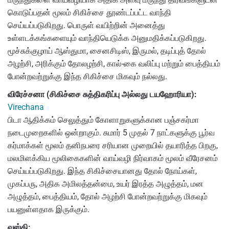
கொடுப்பதன் மூலம் சிகிச்சை தூண்டப்பட்ட வாந்தி
செய்யப்படுகிறது. பொருள் வயிற்றின் அனைத்து
உள்ளடக்கங்களையும் வாந்தியெடுக்க அனுமதிக்கப்படுகிறது.
மூச்சுக்குழாய் ஆஸ்துமா, சைனசிடிஸ், இருமல், தடிப்புத் தோல்
அழற்சி, அரிக்கும் தோலழற்சி, கால்-கை வலிப்பு மற்றும் பைத்தியம்
போன்றவற்றுக்கு இந்த சிகிச்சை மிகவும் நல்லது.
விரேச்சனா (சிகிச்சை சுத்திகரிப்பு அல்லது டயஹோரியா):
Virechana
பிடா ஆதிக்கம் செலுத்தும் கோளாறுகளுக்கான பஞ்சகர்மா
நடைமுறைகளில் ஒன்றாகும். சுமார் 5 முதல் 7 நாட்களுக்கு பூர்வ
கர்மாக்கள் மூலம் தனிநபரை சரியான முறையில் தயாரித்த பிறகு,
மலமிளக்கிய மூலிகைகளின் வாய்வழி நிர்வாகம் மூலம் வீரேசனம்
செய்யப்படுகிறது. இந்த சிகிச்சையானது தோல் நோய்கள்,
முகப்பரு, அதிக அமிலத்தன்மை, உயர் இரத்த அழுத்தம், மன
அழுத்தம், பைத்தியம், தோல் அழற்சி போன்றவற்றுக்கு மிகவும்
பயனுள்ளதாக இருக்கும்.
வஸ்தி: