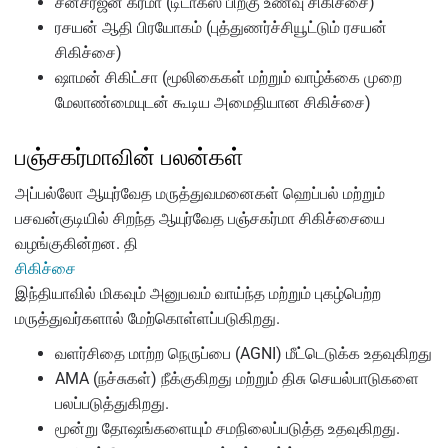
சன்சர்ஜன் கர்மா (டிடாக்ஸ் பிறகு உணவு சிகிச்சை)
ரசயன் ஆதி பிரயோகம் (புத்துணர்ச்சியூட்டும் ரசயன்
சிகிச்சை)
ஷாமன் சிகிட்சா (மூலிகைகள் மற்றும் வாழ்க்கை முறை
மேலாண்மையுடன் கூடிய அமைதியான சிகிச்சை)
பஞ்சகர்மாவின் பலன்கள்
அப்பல்லோ ஆயுர்வேத மருத்துவமனைகள் ஹெப்பல் மற்றும்
பசவன்குடியில் சிறந்த ஆயுர்வேத பஞ்சகர்மா சிகிச்சையை
வழங்குகின்றன. தி
சிகிச்சை
இந்தியாவில் மிகவும் அனுபவம் வாய்ந்த மற்றும் புகழ்பெற்ற
மருத்துவர்களால் மேற்கொள்ளப்படுகிறது.
வளர்சிதை மாற்ற நெருப்பை (AGNI) மீட்டெடுக்க உதவுகிறது
AMA (நச்சுகள்) நீக்குகிறது மற்றும் திசு செயல்பாடுகளை
பலப்படுத்துகிறது.
மூன்று தோஷங்களையும் சமநிலைப்படுத்த உதவுகிறது.