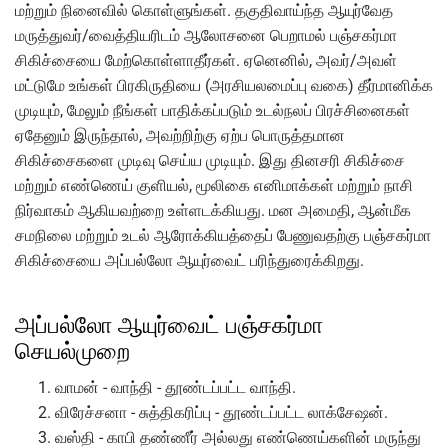
மற்றும் நினைவில் கொள்ளுங்கள். தகுதிவாய்ந்த ஆயுர்வேத
மருத்துவர்/வைத்தியரிடம் ஆலோசனை பெறாமல் பஞ்சகர்மா
சிகிச்சையை மேற்கொள்ளாதீர்கள். ஏனெனில், அவர்/அவள்
மட்டுமே உங்கள் பிரகிருதியை (அரசியலமைப்பு வகை) தீர்மானிக்க
முடியும், மேலும் நீங்கள் பாதிக்கப்படும் உடல்நலப் பிரச்சினைகள்
ஏதேனும் இருந்தால், அவற்றிற்கு ஏற்ப பொருத்தமான
சிகிச்சைகளை முடிவு செய்ய முடியும். இது தினசரி சிகிச்சை
மற்றும் எண்ணெய் குளியல், மூலிகை எனிமாக்கள் மற்றும் நாசி
நிர்வாகம் ஆகியவற்றை உள்ளடக்கியது. மன அமைதி, ஆன்மீக
சமநிலை மற்றும் உடல் ஆரோக்கியத்தைப் பேணுவதற்கு பஞ்சகர்மா
சிகிச்சையை அப்பல்லோ ஆயுர்வைட் பரிந்துரைக்கிறது.
அப்பல்லோ ஆயுர்வைட் பஞ்சகர்மா
செயல்முறை
வாமன் - வாந்தி - தூண்டப்பட்ட வாந்தி.
விரேச்சனா - சுத்திகரிப்பு - தூண்டப்பட்ட லாக்சேஷன்.
வஸ்தி - காபி தண்ணீர் அல்லது எண்ணெய்களின் மருந்து