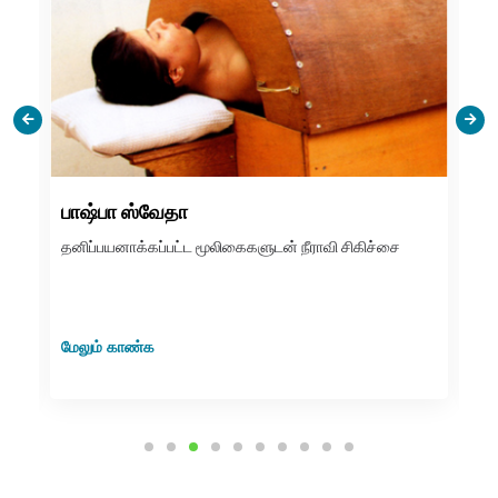
பாஷ்பா ஸ்வேதா
இ
தனிப்பயனாக்கப்பட்ட மூலிகைகளுடன் நீராவி சிகிச்சை
மூ
சி
மேலும் காண்க
மே