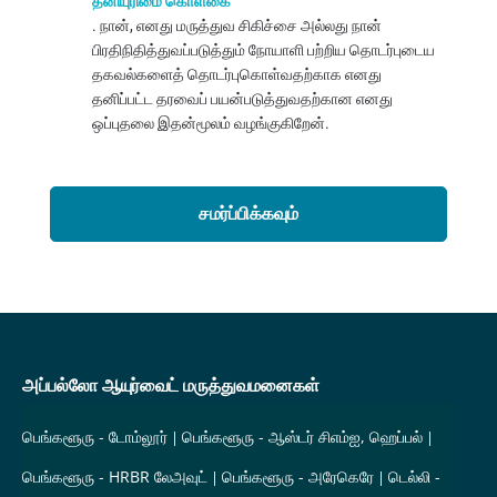
தனியுரிமை கொள்கை
. நான், எனது மருத்துவ சிகிச்சை அல்லது நான்
பிரதிநிதித்துவப்படுத்தும் நோயாளி பற்றிய தொடர்புடைய
தகவல்களைத் தொடர்புகொள்வதற்காக எனது
தனிப்பட்ட தரவைப் பயன்படுத்துவதற்கான எனது
ஒப்புதலை இதன்மூலம் வழங்குகிறேன்.
சமர்ப்பிக்கவும்
அப்பல்லோ ஆயுர்வைட் மருத்துவமனைகள்
பெங்களூரு - டோம்லூர்
பெங்களூரு - ஆஸ்டர் சிஎம்ஐ, ஹெப்பல்
பெங்களூரு - HRBR லேஅவுட்
பெங்களூரு - அரேகெரே
டெல்லி -