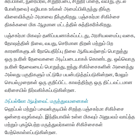
சுரப்பிகள், நுரையீரல், சிறுநீர்ப்பை, சிறுநீர் பாதை, வயிறு, குடல்
போன்றவை) வழியாக உங்கள் அமைப்பிலிருந்து தீங்கு
விளைவிக்கும் அமாவை நீக்குகிறது. பஞ்சகர்மா சிகிச்சை
திசுக்களை மிக ஆழமான மட்டத்தில் சுத்திகரிக்கிறது.
பஞ்சகர்மா மிகவும் தனிப்பயனாக்கப்பட்டது, அரசியலமைப்பு வகை,
தோஷத்தின் நிலை, வயது, செரிமான திறன் மற்றும் பிற
காரணிகளுடன் நோயெதிர்ப்பு நிலை ஆகியவற்றைப் பொறுத்து
ஒரு நபரின் தேவைகளை அடிப்படையாகக் கொண்டது. ஒவ்வொரு
நபரின் தேவையைப் பொறுத்து, ஐந்து சிகிச்சைகளின் அனைத்து
அல்லது பகுதிகளும் மட்டுமே பயன்படுத்தப்படுகின்றன, மேலும்
செயல்முறைகள் ஒரு குறிப்பிட்ட காலத்திற்கு ஒரு திட்டவட்டமான
வரிசையில் நிர்வகிக்கப்படுகின்றன.
அப்பல்லோ ஆயுர்வைட் மருத்துவமனைகள்
ஹெப்பல் மற்றும் பசவன்குடியில் சிறந்த பஞ்சகர்மா சிகிச்சை
ஒன்றை வழங்கவும். இந்தியாவில் உள்ள மிகவும் அனுபவம் வாய்ந்த
மற்றும் புகழ்பெற்ற மருத்துவர்களால் சிகிச்சைகள்
மேற்கொள்ளப்படுகின்றன.