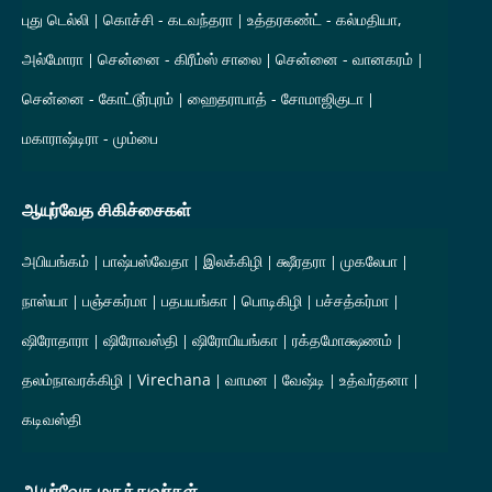
புது டெல்லி
கொச்சி - கடவந்தரா
உத்தரகண்ட் - கல்மதியா,
அல்மோரா
சென்னை - கிரீம்ஸ் சாலை
சென்னை - வானகரம்
சென்னை - கோட்டூர்புரம்
ஹைதராபாத் - சோமாஜிகுடா
மகாராஷ்டிரா - மும்பை
ஆயுர்வேத சிகிச்சைகள்
அபியங்கம்
பாஷ்பஸ்வேதா
இலக்கிழி
க்ஷீரதரா
முகலேபா
நாஸ்யா
பஞ்சகர்மா
பதபயங்கா
பொடிகிழி
பச்சத்கர்மா
ஷிரோதாரா
ஷிரோவஸ்தி
ஷிரோபியங்கா
ரக்தமோக்ஷணம்
தலம்நாவரக்கிழி
Virechana
வாமன
வேஷ்டி
உத்வர்தனா
கடிவஸ்தி
ஆயுர்வேத மருத்துவர்கள்