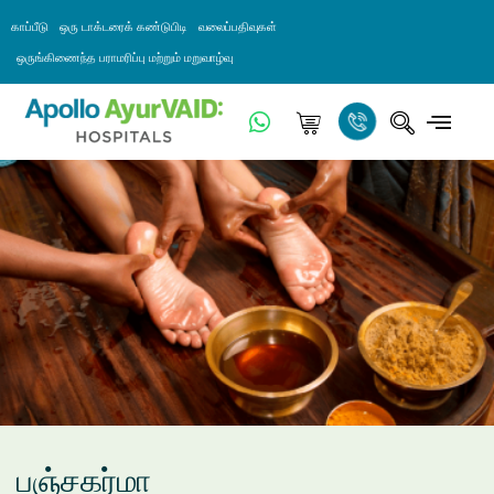
காப்பீடு
ஒரு டாக்டரைக் கண்டுபிடி
வலைப்பதிவுகள்
ஒருங்கிணைந்த பராமரிப்பு மற்றும் மறுவாழ்வு
பஞ்சகர்மா