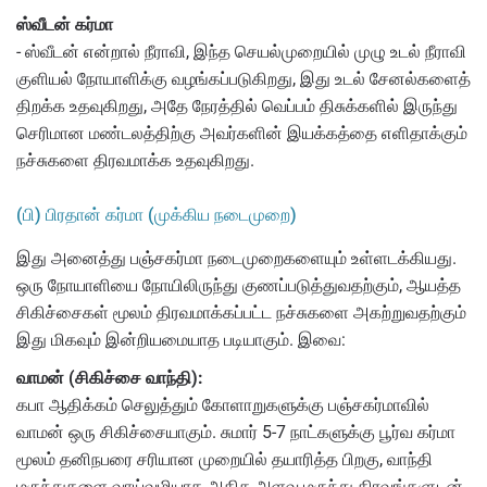
ஸ்வீடன் கர்மா
- ஸ்வீடன் என்றால் நீராவி, இந்த செயல்முறையில் முழு உடல் நீராவி
குளியல் நோயாளிக்கு வழங்கப்படுகிறது, இது உடல் சேனல்களைத்
திறக்க உதவுகிறது, அதே நேரத்தில் வெப்பம் திசுக்களில் இருந்து
செரிமான மண்டலத்திற்கு அவர்களின் இயக்கத்தை எளிதாக்கும்
நச்சுகளை திரவமாக்க உதவுகிறது.
(பி) பிரதான் கர்மா (முக்கிய நடைமுறை)
இது அனைத்து பஞ்சகர்மா நடைமுறைகளையும் உள்ளடக்கியது.
ஒரு நோயாளியை நோயிலிருந்து குணப்படுத்துவதற்கும், ஆயத்த
சிகிச்சைகள் மூலம் திரவமாக்கப்பட்ட நச்சுகளை அகற்றுவதற்கும்
இது மிகவும் இன்றியமையாத படியாகும். இவை:
வாமன் (சிகிச்சை வாந்தி):
கபா ஆதிக்கம் செலுத்தும் கோளாறுகளுக்கு பஞ்சகர்மாவில்
வாமன் ஒரு சிகிச்சையாகும். சுமார் 5-7 நாட்களுக்கு பூர்வ கர்மா
மூலம் தனிநபரை சரியான முறையில் தயாரித்த பிறகு, வாந்தி
மருந்துகளை வாய்வழியாக அதிக அளவு மருந்து திரவங்களுடன்