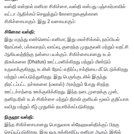
வஸ்தி என்றால் எனிமா சிகிச்சை, வஸ்தி என்பது பஞ்சகர்மாவில்
வட்டா ஆதிக்கம் செலுத்தும் கோளாறுகளுக்கான
சிகிச்சையாகும். இது 2 வகையாகும்:
சினேகா வஸ்தி:
இது மருந்து எண்ணெய் எனிமா; இது மலச்சிக்கல், நரம்பியல்
நோய்கள், பக்கவாதம், வாய்வு, குறைந்த முதுகுவலி மற்றும் வறட்சி
ஆகியவற்றிற்கு நன்மை பயக்கும். சிகிச்சையானது உடல்
திசுக்களை (Dhatus) ஊட்டமளிக்கிறது மற்றும் மீண்டும்
உருவாக்குகிறது, உடலின் நோய் எதிர்ப்பு சக்தியை மீட்டெடுக்கிறது
மற்றும் பலப்படுத்துகிறது. இது பெருங்குடலில் இருந்து
திரட்டப்பட்ட நச்சுகளை (மலாஸ்) அகற்றும் போது சிறந்த
ஊட்டச்சத்தை ஊக்குவிக்கிறது. இந்த நடைமுறைக்கு முன்,
தனிநபரின் உடல் சிகிச்சை மற்றும் நீராவி குளியல் மூலம் குறிப்பாக
வயிறு மற்றும் கீழ் முதுகில் தயாரிக்கப்படுகிறது.
நிருஹா வஸ்தி:
இந்த சிகிச்சையானது பொதுவாக ஸ்நேஹவஸ்திக்குப் பிறகு
செய்யப்படுகிறது. இது ஒரு சுத்திகரிப்பு எனிமா ஆகும், இதில்