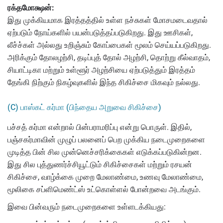
ரக்தமோக்ஷன்:
இது முக்கியமாக இரத்தத்தில் உள்ள நச்சுகள் மோசமடைவதால்
ஏற்படும் நோய்களில் பயன்படுத்தப்படுகிறது. இது ஊசிகள்,
லீச்ச்கள் அல்லது உறிஞ்சும் கோப்பைகள் மூலம் செய்யப்படுகிறது.
அரிக்கும் தோலழற்சி, தடிப்புத் தோல் அழற்சி, தொற்று கீல்வாதம்,
சியாட்டிகா மற்றும் உள்ளூர் அழற்சியை ஏற்படுத்தும் இரத்தம்
தேங்கி நிற்கும் நிகழ்வுகளில் இந்த சிகிச்சை மிகவும் நல்லது.
(C) பாஸ்கட் கர்மா (பிந்தைய அறுவை சிகிச்சை)
பச்சத் கர்மா என்றால் பின்பராமரிப்பு என்று பொருள். இதில்,
பஞ்சகர்மாவின் முழுப் பலனைப் பெற முக்கிய நடைமுறைகளை
முடித்த பின் சில முன்னெச்சரிக்கைகள் எடுக்கப்படுகின்றன.
இது சில புத்துணர்ச்சியூட்டும் சிகிச்சைகள் மற்றும் ரசயன்
சிகிச்சை, வாழ்க்கை முறை மேலாண்மை, உணவு மேலாண்மை,
மூலிகை சப்ளிமெண்ட்ஸ் உட்கொள்ளல் போன்றவை அடங்கும்.
இவை பின்வரும் நடைமுறைகளை உள்ளடக்கியது: