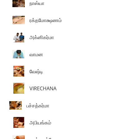
நாஸ்யா
ரக்தமோக்ஷணம்
அக்னிகர்மா
வாமன
வேஷ்டி
VIRECHANA
பச்சத்கர்மா
அபியங்கம்