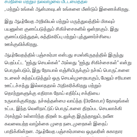
சமநிலை மற்றும் நல்வாழ்வை மீட்டமைத்தல்
, மற்றும் உங்கள் ஆன்மாவுடன் உங்களை மீண்டும் இணைக்கிறது.
இது ஆயுர்வேத அறிவியல் மற்றும் மருத்துவத்தில் மிகவும்
பயனுள்ள குணப்படுத்தும் சிகிச்சைகளில் ஒன்றாகும். இது
குணப்படுத்துதல், சுத்திகரிப்பு மற்றும் புத்துணர்ச்சியை
ஊக்குவிக்கிறது.
ஆயுர்வேதத்தில் பஞ்சகர்மா என்பது சமஸ்கிருதத்தில் இருந்து
பெறப்பட்ட "ஐந்து செயல்கள்" அல்லது "ஐந்து சிகிச்சைகள்" என்று
பொருள்படும், இது நோயால் எஞ்சியிருக்கும் நச்சுப் பொருட்களை
உடலைச் சுத்தப்படுத்தும் ஒரு செயல்முறையாகும், மேலும் சரியான
ஊட்டச்சத்து இல்லாததால் அதிகரிக்கிறது மற்றும்
தொற்றுகளுக்கு எதிராக நோய் எதிர்ப்பு சக்தியை
உருவாக்குகிறது. நச்சுத்தன்மை வாய்ந்த (பிரகோபா) தோஷங்கள்
உட்பட இந்த வெளிநாட்டுப் பொருட்களை திறம்பட செயலாக்கி
அகற்றும் உள்ளார்ந்த திறன் உடலுக்கு இருந்தாலும், நவீன
கவலையற்ற வாழ்க்கை முறை நடைமுறைகள் இதைப்
பாதிக்கின்றன. ஆயுர்வேத பஞ்சகர்மாவை ஒருவரின் சுகாதார