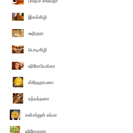
பாஷ்பா ஸ்வேதா
இலக்கிழி
க்ஷீரதரா
பொடிகிழி
ஷிரோபியங்கா
ஸ்நேஹாபனா
உத்வர்தனா
சன்சர்ஜன் கர்மா
ஷிரோதாரா