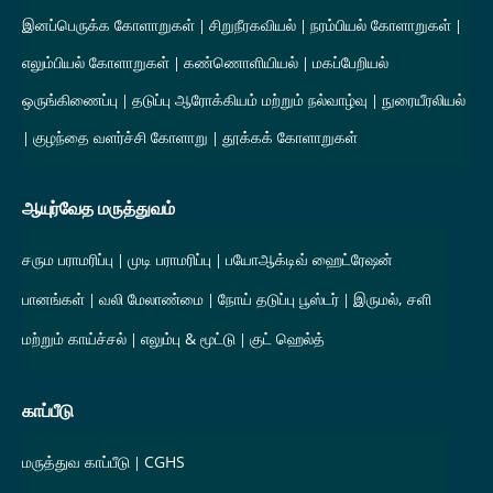
இனப்பெருக்க கோளாறுகள்
சிறுநீரகவியல்
நரம்பியல் கோளாறுகள்
எலும்பியல் கோளாறுகள்
கண்ணொளியியல்
மகப்பேறியல்
ஒருங்கிணைப்பு
தடுப்பு ஆரோக்கியம் மற்றும் நல்வாழ்வு
நுரையீரலியல்
குழந்தை வளர்ச்சி கோளாறு
தூக்கக் கோளாறுகள்
ஆயுர்வேத மருத்துவம்
சரும பராமரிப்பு
முடி பராமரிப்பு
பயோஆக்டிவ் ஹைட்ரேஷன்
பானங்கள்
வலி மேலாண்மை
நோய் தடுப்பு பூஸ்டர்
இருமல், சளி
மற்றும் காய்ச்சல்
எலும்பு & மூட்டு
குட் ஹெல்த்
காப்பீடு
மருத்துவ காப்பீடு
CGHS