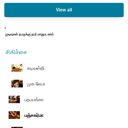
View all
*
முடிவுகள் நபருக்கு நபர் மாறுபடலாம்
சிகிச்சை
கடிவஸ்தி
முக லேபா
பதபயங்கா
பஞ்சகர்மா