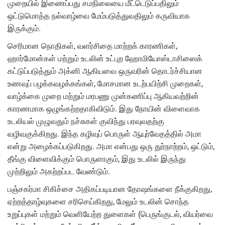
முறையில் இணைப்பது சமநிலையை மீட்டெடுப்பதிலும்
ஒட்டுமொத்த நல்வாழ்வை மேம்படுத்துவதிலும் கருவியாக
இருக்கும்.
செரிமான நொதிகள், வளர்சிதை மாற்றக் காரணிகள்,
ஹார்மோன்கள் மற்றும் உடலின் உட்புற ஹோமியோஸ்டாசிஸைக்
கட்டுப்படுத்தும் அக்னி ஆகியவை ஒருவரின் தொடர்ச்சியான
உணவுப் பழக்கவழக்கங்கள், மோசமான உடற்பயிற்சி முறைகள்,
வாழ்க்கை முறை மற்றும் மரபணு முன்கணிப்பு ஆகியவற்றின்
காரணமாக ஒழுங்கற்றதாகிவிடும். இது நோயின் விளைவாக
உடலியல் முழுவதும் நச்சுகள் குவிந்து பரவுவதற்கு
வழிவகுக்கிறது. இந்த கழிவுப் பொருள் ஆயுர்வேதத்தில் அமா
என்று அழைக்கப்படுகிறது. அமா என்பது ஒரு துர்நாற்றம், ஒட்டும்,
தீங்கு விளைவிக்கும் பொருளாகும், இது உடலில் இருந்து
முற்றிலும் அகற்றப்பட வேண்டும்.
பஞ்சகர்மா சிகிச்சை அதிகப்படியான தோஷங்களை நீக்குகிறது,
ஏற்றத்தாழ்வுகளை சரிசெய்கிறது, மேலும் உடலின் சொந்த
உறுப்புகள் மற்றும் வெளியேற்ற துளைகள் (பெருங்குடல், வியர்வை