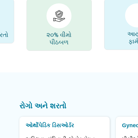
આયુર
રતો
૨૦% વીમો
ફાર
પીઠબળ
રોગો અને શરતો
ઓર્થોપેડિક ડિસઓર્ડર
Gynec