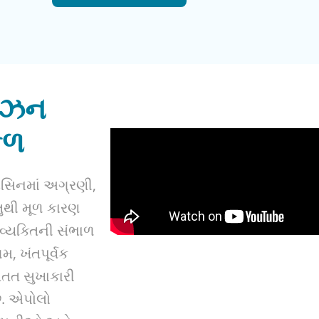
સિઝન
કળ
ડિસિનમાં અગ્રણી,
ુથી મૂળ કારણ
ણ વ્યક્તિની સંભાળ
, ખંતપૂર્વક
સતત સુખાકારી
ે. એપોલો