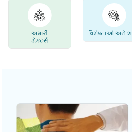
અમારી
વિશેષતાઓ અને શ
ડૉક્ટર્સ