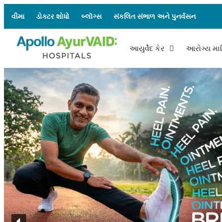
વીમા
ડોક્ટર શોધો
બ્લૉગ્સ
સંકલિત સંભાળ અને પુનર્વસન
આયુર્વેદ કેર
આરોગ્ય મા