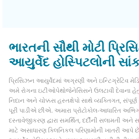
ભારતની સૌથી મોટી પ્રિ
આયુર્વેદ હોસ્પિટલોની સાં
પ્રિસિઝન આયુર્વેદમાં અગ્રણી અને ઇન્ટિગ્રેટિવ મે
અમે રોગના ઇટીઓપેથોજેનેસિસને ઉલટાવી દેવાના હેત
નિદાન અને ચોક્કસ હસ્તક્ષેપો સાથે વ્યક્તિગત, સંપૂર્
પૂરી પાડીએ છીએ. અમારા પ્રોટોકોલ-આધારિત અભિગમ
દસ્તાવેજીકરણ દ્વારા સમર્થિત, દર્દીની સલામતી અને 
માટે અસાધારણ ક્લિનિકલ પરિણામોની ખાતરી આપે છ