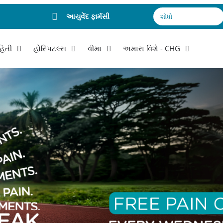
આયુર્વેદ ફાર્મસી
શોધો
હિતી
હોસ્પિટલ્સ
વીમા
અમારા વિશે - CHG