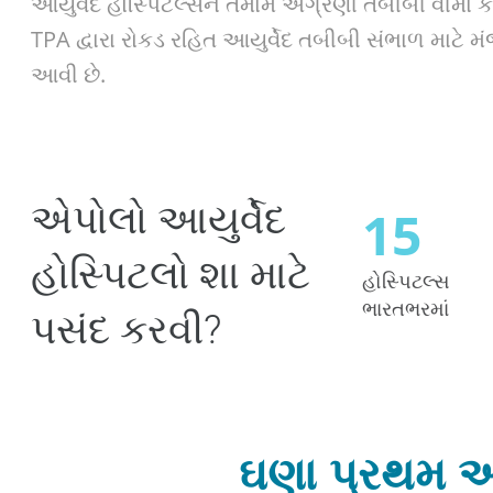
આયુર્વેદ હોસ્પિટલ્સને તમામ અગ્રણી તબીબી વીમા
TPA દ્વારા રોકડ રહિત આયુર્વેદ તબીબી સંભાળ માટે મ
આવી છે.
એપોલો આયુર્વેદ
15
હોસ્પિટલો શા માટે
હોસ્પિટલ્સ
ભારતભરમાં
પસંદ કરવી?
ઘણા પ્રથમ અન