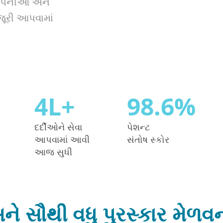
 કંપનીઓ અને
ંજૂરી આપવામાં
4
L+
98.6
%
દર્દીઓને સેવા
પેશન્ટ
આપવામાં આવી
સંતોષ સ્કોર
આજ સુધી
ે સૌથી વધુ પુરસ્કાર મેળવ