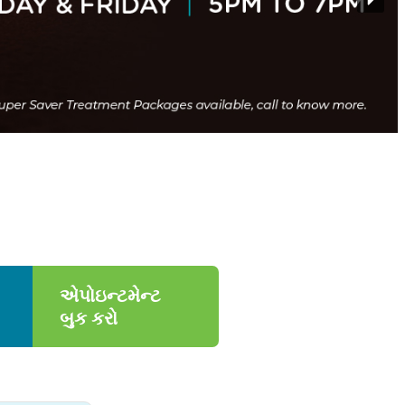
એપોઇન્ટમેન્ટ
બુક કરો