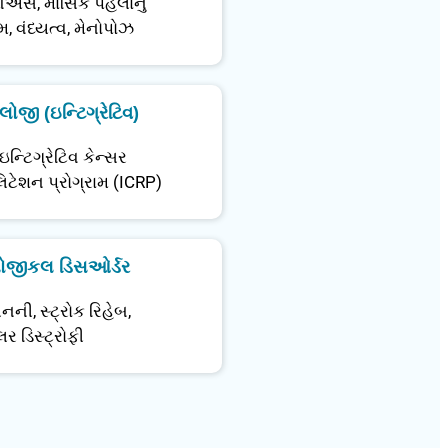
ઓએસ
,
માસિક પહેલાનું
ોમ
,
વંધ્યત્વ
,
મેનોપોઝ
ોજી (ઇન્ટિગ્રેટિવ)
ઇન્ટિગ્રેટિવ કેન્સર
લિટેશન પ્રોગ્રામ (ICRP)
ોલોજીકલ ડિસઓર્ડર
્સનની
,
સ્ટ્રોક રિહેબ
,
લર ડિસ્ટ્રોફી