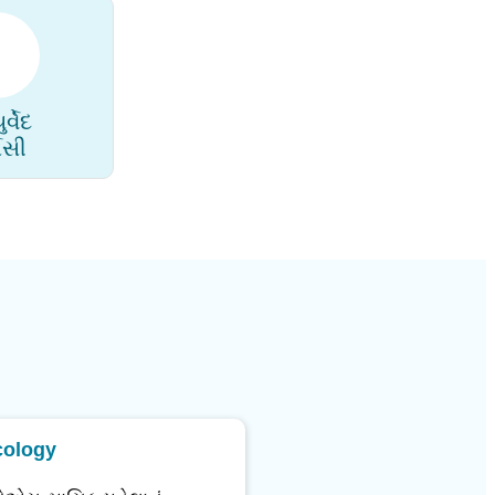
્વેદ
્મસી
ology