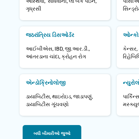
અસ્થિવા,
સંધિવાની
,
લો બેક પેઇન
,
પીસી
ગૃધ્રસી
સિન્ડ્ર
જઠરાંત્રિય ડિસઓર્ડર
ઓન્કોલ
આઈબીએસ
,
IBD
,
જી.આર.ડી.
,
કેન્સર
,
આંતરડાના ચાંદા
,
ક્રોહન રોગ
રિહેબિ
એન્ડોક્રિનોલોજી
ન્યુર
ડાયાબિટીસ
,
થાઇરોઇડ
,
જાડાપણું
,
પાર્કિન
ડાયાબિટીસ ગૂંચવણો
મસ્ક્યુ
બધી બીમારીઓ જુઓ