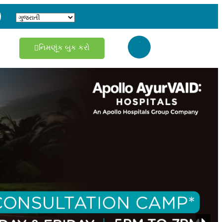
નિમણૂંક બુક કરો