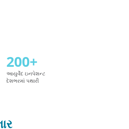
200
+
આયુર્વેદ ઇનપેશન્ટ
દેશભરમાં પથારી
નાર