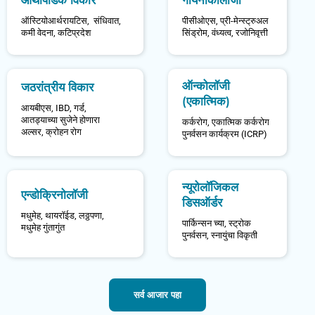
ऑस्टियोआर्थरायटिस,
संधिवात
,
पीसीओएस
,
प्री-मेन्स्ट्रुअल
कमी वेदना
,
कटिप्रदेश
सिंड्रोम
,
वंध्यत्व
,
रजोनिवृत्ती
ऑन्कोलॉजी
जठरांत्रीय विकार
(एकात्मिक)
आयबीएस
,
IBD
,
गर्ड
,
आतड्याच्या सुजेने होणारा
कर्करोग
,
एकात्मिक कर्करोग
अल्सर
,
क्रोहन रोग
पुनर्वसन कार्यक्रम (ICRP)
न्यूरोलॉजिकल
एन्डोक्रिनोलॉजी
डिसऑर्डर
मधुमेह
,
थायरॉईड
,
लठ्ठपणा
,
पार्किन्सन च्या
,
स्ट्रोक
मधुमेह गुंतागुंत
पुनर्वसन
,
स्नायुंचा विकृती
सर्व आजार पहा