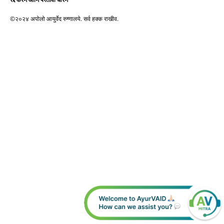
©२०२४ अपोलो आयुर्वेद रुग्णालये. सर्व हक्क राखीव.