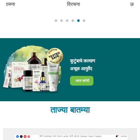
विरचना
उदवर्तना
कुटुंबाचे कल्याण
अचूक आयुर्वेद
आता खरेदी
ताज्या बातम्या