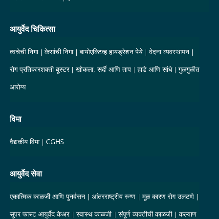
आयुर्वेद चिकित्सा
त्वचेची निगा
केसांची निगा
बायोएक्टिव्ह हायड्रेशन पेये
वेदना व्यवस्थापन
रोग प्रतिकारशक्ती बूस्टर
खोकला, सर्दी आणि ताप
हाडे आणि सांधे
गुळगुळीत
आरोग्य
विमा
वैद्यकीय विमा
CGHS
आयुर्वेद सेवा
एकात्मिक काळजी आणि पुनर्वसन
आंतरराष्ट्रीय रुग्ण
मूळ कारण रोग उलटणे
सुपर फास्ट आयुर्वेद केअर
स्वास्थ काळजी
संपूर्ण व्यक्तीची काळजी
कल्याण