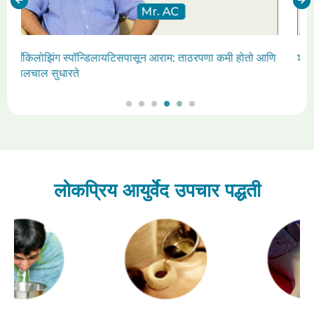
णि
शस्त्रक्रियेशिवाय सायटिका आणि स्लिप डिस्कमधून बरे होणे
लोकप्रिय आयुर्वेद उपचार पद्धती