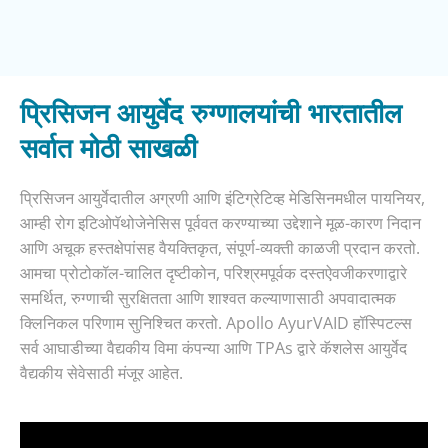
प्रिसिजन आयुर्वेद रुग्णालयांची भारतातील
सर्वात मोठी साखळी
प्रिसिजन आयुर्वेदातील अग्रणी आणि इंटिग्रेटिव्ह मेडिसिनमधील पायनियर,
आम्ही रोग इटिओपॅथोजेनेसिस पूर्ववत करण्याच्या उद्देशाने मूळ-कारण निदान
आणि अचूक हस्तक्षेपांसह वैयक्तिकृत, संपूर्ण-व्यक्ती काळजी प्रदान करतो.
आमचा प्रोटोकॉल-चालित दृष्टीकोन, परिश्रमपूर्वक दस्तऐवजीकरणाद्वारे
समर्थित, रुग्णाची सुरक्षितता आणि शाश्वत कल्याणासाठी अपवादात्मक
क्लिनिकल परिणाम सुनिश्चित करतो. Apollo AyurVAID हॉस्पिटल्स
सर्व आघाडीच्या वैद्यकीय विमा कंपन्या आणि TPAs ​​द्वारे कॅशलेस आयुर्वेद
वैद्यकीय सेवेसाठी मंजूर आहेत.