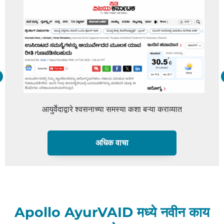
तरुणांमध्ये स्ट्रोक: कारणे, लक्षणे आणि टाळण्याच्या दैनंदि
अधिक वाचा
Apollo AyurVAID मध्ये नवीन काय