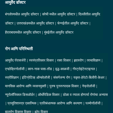
आयुर्वेद डॉक्टर
बंगलोरमधील आयुर्वेद डॉक्टर
कोची मधील आयुर्वेद डॉक्टर
दिल्लीतील आयुर्वेद
डॉक्टर
उत्तराखंडमधील आयुर्वेद डॉक्टर
चेन्नईतील आयुर्वेद डॉक्टर
हैदराबादमधील आयुर्वेद डॉक्टर
मुंबईतील आयुर्वेद डॉक्टर
रोग आणि परिस्थिती
आयुर्वेद पॅरासर्जरी
स्वयंप्रतिकार विकार
रक्त विकार
हृदयरोग
त्वचाविज्ञान
एन्डोक्रिनोलॉजी
कान-नाक घसा-तोंड
वृद्ध-काळजी
गॅस्ट्रोइंटेस्टाइनल
स्त्रीविज्ञान
इंटिग्रेटिव्ह ऑन्कोलॉजी
संसर्गजन्य रोग
यकृत-हेपेटो-बिलीरी-केअर
मानसिक आरोग्य आणि व्यसनमुक्ती
पुरुष पुनरुत्पादक विकार
नेफ्रोलॉजी
न्यूरोलॉजिकल डिसऑर्डर
ऑर्थोपेडिक विकार
डोळा व त्याला होणार्या रोगांचा अभ्यास
प्रसूतिशास्त्र एकात्मिक
प्रतिबंधात्मक आरोग्य आणि कल्याण
पल्मोनॉलॉजी
बालरोग विकास विकार
झोप विकार