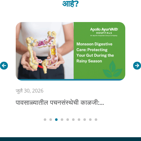
आहे?
जुलै 28, 2026
जागतिक हिपॅटायटीस दिन २०२६: चला
सविस्तर जाणून घेऊया