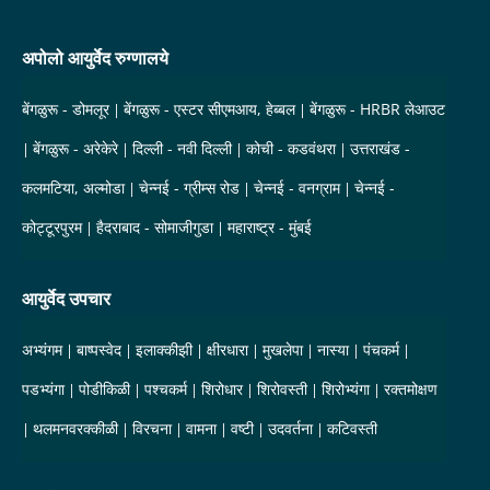
अपोलो आयुर्वेद रुग्णालये
बेंगळुरू - डोमलूर
बेंगळुरू - एस्टर सीएमआय, हेब्बल
बेंगळुरू - HRBR लेआउट
बेंगळुरू - अरेकेरे
दिल्ली - नवी दिल्ली
कोची - कडवंथरा
उत्तराखंड -
कलमटिया, अल्मोडा
चेन्नई - ग्रीम्स रोड
चेन्नई - वनग्राम
चेन्नई -
कोट्टूरपुरम
हैदराबाद - सोमाजीगुडा
महाराष्ट्र - मुंबई
आयुर्वेद उपचार
अभ्यंगम
बाष्पस्वेद
इलाक्कीझी
क्षीरधारा
मुखलेपा
नास्या
पंचकर्म
पडभ्यंगा
पोडीकिळी
पश्चकर्म
शिरोधार
शिरोवस्ती
शिरोभ्यंगा
रक्तमोक्षण
थलमनवरक्कीळी
विरचना
वामना
वष्टी
उदवर्तना
कटिवस्ती