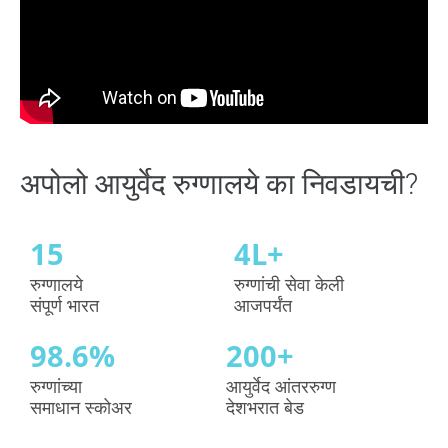
अपोलो आयुर्वेद रुग्णालये का निवडायची?
15
4
L+
रुग्णालये
रुग्णांची सेवा केली
संपूर्ण भारत
आजपर्यंत
98.6
%
200
+
रुग्णांच्या
आयुर्वेद आंतररुग्ण
समाधान स्कोअर
देशभरात बेड