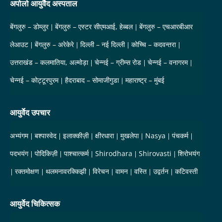
अपोलो आयुर्वैद अस्पताल
बेंगलुरु – डोम्लुर
बेंगलुरु – एस्टर सीएमआई, हेब्बल
बेंगलुरु – एचआरबीआर
लेआउट
बेंगलुरु – अरेकेरे
दिल्ली – नई दिल्ली
कोच्चि – कदवन्तरा
उत्तराखंड – कलमातिया, अल्मोड़ा
चेन्नई – ग्रीम्स रोड
चेन्नई – वनागरम
चेन्नई – कोट्टूरपुरम
हैदराबाद – सोमाजीगुडा
महाराष्ट्र – मुंबई
आयुर्वेद उपचार
अभ्यंगम
बश्पास्वेद
इलाक्कीज़ी
क्षीरधारा
मुखलेपा
Nasya
पंचकर्म
पदभयंग
पोदिकिज़ी
पाश्चात्कर्म
Shirodhara
Shirovasti
शिरोभयंग
रक्तमोक्षण
थलमनावरक्किझी
विरेचन
वामन
वस्ति
उद्वर्तन
कटिवस्ती
आयुर्वेद चिकित्सक