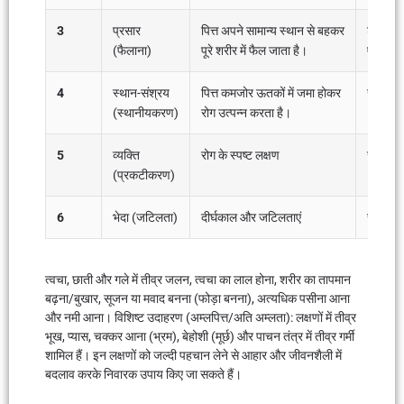
3
प्रसार
पित्त अपने सामान्य स्थान से बहकर
शरीर मे
(फैलाना)
पूरे शरीर में फैल जाता है।
एसिडिटी,
4
स्थान-संश्रय
पित्त कमजोर ऊतकों में जमा होकर
जोड़ों मे
(स्थानीयकरण)
रोग उत्पन्न करता है।
5
व्यक्ति
रोग के स्पष्ट लक्षण
जीईआरडी 
(प्रकटीकरण)
6
भेदा (जटिलता)
दीर्घकाल और जटिलताएं
रक्तस्रा
त्वचा, छाती और गले में तीव्र जलन, त्वचा का लाल होना, शरीर का तापमान
बढ़ना/बुखार, सूजन या मवाद बनना (फोड़ा बनना), अत्यधिक पसीना आना
और नमी आना। विशिष्ट उदाहरण (अम्लपित्त/अति अम्लता): लक्षणों में तीव्र
भूख, प्यास, चक्कर आना (भ्रम), बेहोशी (मूर्छ) और पाचन तंत्र में तीव्र गर्मी
शामिल हैं। इन लक्षणों को जल्दी पहचान लेने से आहार और जीवनशैली में
बदलाव करके निवारक उपाय किए जा सकते हैं।