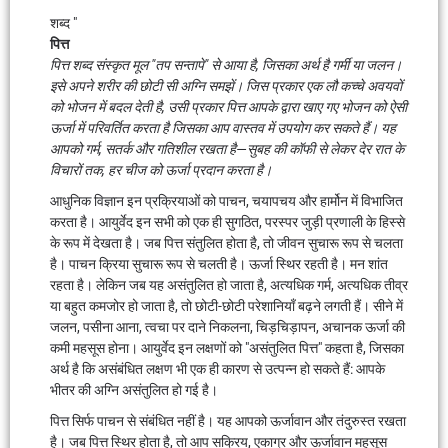
शब्द "
पित्त
पित्त शब्द संस्कृत मूल "तप सन्तापे" से आया है, जिसका अर्थ है गर्मी या जलन।
इसे अपने शरीर की छोटी सी अग्नि समझें। जिस प्रकार एक लौ कच्चे अवयवों
को भोजन में बदल देती है, उसी प्रकार पित्त आपके द्वारा खाए गए भोजन को ऐसी
ऊर्जा में परिवर्तित करता है जिसका आप वास्तव में उपयोग कर सकते हैं। यह
आपको गर्म, सतर्क और गतिशील रखता है—सुबह की कॉफी से लेकर देर रात के
विचारों तक, हर चीज को ऊर्जा प्रदान करता है।
आधुनिक विज्ञान इन प्रक्रियाओं को पाचन, चयापचय और हार्मोन में विभाजित
करता है। आयुर्वेद इन सभी को एक ही सुगठित, परस्पर जुड़ी प्रणाली के हिस्से
के रूप में देखता है। जब पित्त संतुलित होता है, तो जीवन सुचारू रूप से चलता
है। पाचन क्रिया सुचारू रूप से चलती है। ऊर्जा स्थिर रहती है। मन शांत
रहता है। लेकिन जब यह असंतुलित हो जाता है, अत्यधिक गर्म, अत्यधिक तीव्र
या बहुत कमजोर हो जाता है, तो छोटी-छोटी परेशानियाँ बढ़ने लगती हैं। सीने में
जलन, पसीना आना, त्वचा पर दाने निकलना, चिड़चिड़ापन, अचानक ऊर्जा की
कमी महसूस होना। आयुर्वेद इन लक्षणों को "असंतुलित पित्त" कहता है, जिसका
अर्थ है कि असंबंधित लक्षण भी एक ही कारण से उत्पन्न हो सकते हैं: आपके
भीतर की अग्नि असंतुलित हो गई है।
पित्त सिर्फ पाचन से संबंधित नहीं है। यह आपको ऊर्जावान और तंदुरुस्त रखता
है। जब पित्त स्थिर होता है, तो आप सक्रिय, एकाग्र और ऊर्जावान महसूस