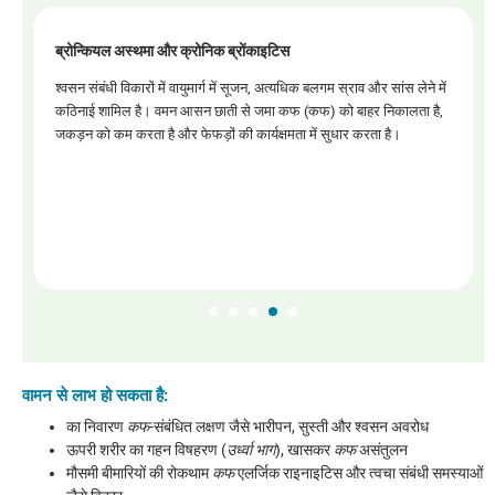
पुरानी साइनसाइटिस
पैरानासल साइनस की दीर्घकालिक सूजन नाक की रुकावट, सिरदर्द और बार-बार
होने वाले संक्रमण का कारण बनती है। वमन स्थिर कफ और विषाक्त पदार्थों को
हटाता है, साइनस की निकासी को बहाल करता है और पुनरावृत्ति को कम करता है।
वामन से लाभ हो सकता है:
का निवारण
कफ
-संबंधित लक्षण जैसे भारीपन, सुस्ती और श्वसन अवरोध
ऊपरी शरीर का गहन विषहरण (
उर्ध्वा भाग
), खासकर
कफ
असंतुलन
मौसमी बीमारियों की रोकथाम
कफ
एलर्जिक राइनाइटिस और त्वचा संबंधी समस्याओं