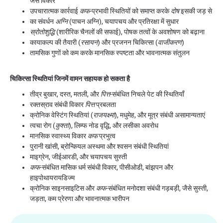
जैसे विकार
उपचारात्मक कार्रवाई
कफ
-प्रभावी स्थितियों को समाप्त करके
दोष
इसकी जड़ से
का संवर्धन
अग्नि
(पाचन अग्नि), चयापचय और प्रतिरक्षा में सुधार
स्रोतोशुद्धि
(शारीरिक चैनलों की सफाई), पोषक तत्वों के अवशोषण को बढ़ाना
कायाकल्प की तैयारी (
रसायन
) और प्रजनन चिकित्सा (
वाजीकरण
)
तामसिक गुणों को कम करके मानसिक स्पष्टता और भावनात्मक संतुलन
चिकित्सा स्थितियां जिनमें वामन सहायक हो सकता है
तीव्र बुखार, दस्त, मतली, और
पित्त
-संबंधित निचले पेट की स्थितियाँ
रक्तस्राव संबंधी विकार
पित्त
प्रबलता
क्रोनिक वेस्टिंग स्थितियां (
राजयक्ष्मा
), मधुमेह, और मूत्र संबंधी असामान्यताएं
त्वचा रोग (
कुश्ता
), लिम्फ नोड वृद्धि, और लसीका अवरोध
मानसिक स्वास्थ्य विकार
कफ
प्रभुत्व
पुरानी खांसी, ब्रोन्कियल अस्थमा और श्वसन संबंधी स्थितियां
माइग्रेन, जीईआरडी, और चयापचय सुस्ती
कफ
-संबंधित मासिक धर्म संबंधी विकार, पीसीओडी, बांझपन और
हाइपोथायरायडिज्म
क्रोनिक साइनसाइटिस और
कफ
-संबंधित मनोदशा संबंधी गड़बड़ी, जैसे सुस्ती,
जड़ता, कम प्रेरणा और भावनात्मक भारीपन