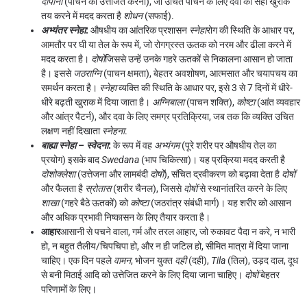
दीपाना
(पाचन को उत्तेजित करना), जो उचित पाचन के लिए दवा की सही खुराक
तय करने में मदद करता है
शोधन
(सफाई).
अभ्यंतर स्नेहा
:
औषधीय का आंतरिक प्रशासन
स्नेहा
रोग की स्थिति के आधार पर,
आमतौर पर घी या तेल के रूप में, जो रोगग्रस्त ऊतक को नरम और ढीला करने में
मदद करता है।
दोषों
जिससे उन्हें उनके गहरे ऊतकों से निकालना आसान हो जाता
है। इससे
जठराग्नि
(पाचन क्षमता), बेहतर अवशोषण, आत्मसात और चयापचय का
समर्थन करता है।
स्नेहा
व्यक्ति की स्थिति के आधार पर, इसे 3 से 7 दिनों में धीरे-
धीरे बढ़ती खुराक में दिया जाता है।
अग्निबाला
(पाचन शक्ति),
कोष्टा
(आंत व्यवहार
और आंत्र पैटर्न), और दवा के लिए समग्र प्रतिक्रिया, जब तक कि व्यक्ति उचित
लक्षण नहीं दिखाता
स्नेहना
.
बाह्या
स्नेहा – स्वेदना
:
के रूप में वह
अभ्यंगम
(पूरे शरीर पर औषधीय तेल का
प्रयोग) इसके बाद
Swedana
(भाप चिकित्सा)। यह प्रक्रिया मदद करती है
दोशोक्लेशा
(उत्तेजना और लामबंदी
दोषों
), संचित द्रवीकरण को बढ़ावा देता है
दोषों
और फैलता है
स्रोतास
(शरीर चैनल), जिससे
दोषों
से स्थानांतरित करने के लिए
शाखा
(गहरे बैठे ऊतकों) को
कोष्टा
(जठरांत्र संबंधी मार्ग)। यह शरीर को आसान
और अधिक प्रभावी निष्कासन के लिए तैयार करता है।
आहार
आसानी से पचने वाला, गर्म और तरल आहार, जो रुकावट पैदा न करे, न भारी
हो, न बहुत तैलीय/चिपचिपा हो, और न ही जटिल हो, सीमित मात्रा में दिया जाना
चाहिए। एक दिन पहले
वामन
, भोजन युक्त
दही
(दही),
Tila
(तिल), उड़द दाल, दूध
से बनी मिठाई आदि को उत्तेजित करने के लिए दिया जाना चाहिए।
दोषों
बेहतर
परिणामों के लिए।