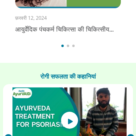
12, 2024
मार्च २०,२०२१
दिक पंचकर्म चिकित्सा की चिकित्सीय
हाइपोथायरायड
रोगी सफलता की कहानियां