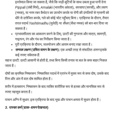
इस्तेमाल किया जा सकता है, जैसे कि जड़ी-बूटियों के साथ उबला हुआ पानी देना
Pippali
(लंबी मिर्च),
Amalaki
(भारतीय आंवला),
सरसापा
(सरसों), और लवण
(नमक), या नरम रबर कैथेटर का उपयोग करके या रोगी की उंगलियों से ग्रसनी को
धीरे से उत्तेजित करके, गले को कोई चोट पहुँचाए बिना। प्रक्रिया के दौरान, तैयार
तरल पदार्थ
Yashtimadhu
(मुलेठी) या
सैंधव
(सेंधा नमक) को बार-बार दिया जा
सकता है।
प्रभावशीलता का आकलन करने के लिए, उल्टी की गुणवत्ता और मात्रा, सामग्री,
गाढ़ापन, रंग और गंध का निरीक्षण किया जाता है।
पूरी प्रक्रिया के दौरान, जलयोजन और आराम बनाए रखा जाता है।
सम्यक लक्षण
(उचित वामन के लक्षण):
एक अच्छी तरह से संचालित
वामन
इसके
कई स्पष्ट संकेतक हैं:
सहज उल्टी: उल्टी आसानी से होती है, तथा बिना किसी तनाव या बल के कफ बाहर निकल
जाता है।
दोषों का क्रमिक निष्कासन: निष्कासित पदार्थ में प्रारंभ में मुख्य रूप से कफ दोष, उसके बाद
पित्त और अंत में वात दोष शामिल होता है।
शरीर में हल्कापन: निष्कासन के बाद व्यक्ति शारीरिक रूप से हल्का और मानसिक रूप से
स्पष्ट महसूस करता है।
पाचन अग्नि में सुधार: इस प्रक्रिया के बाद भूख और पाचन क्षमता में सुधार होता है।
3. पास्का कर्म
(डाक-
वामन
देखभाल)